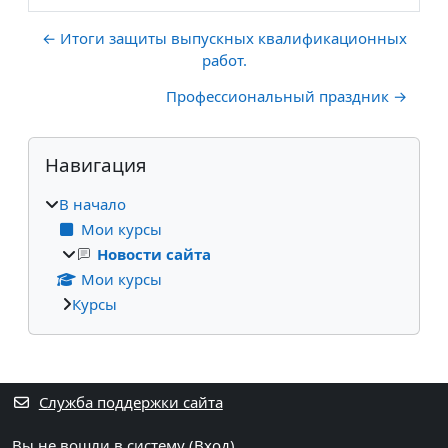
← Итоги защиты выпускных квалификационных
работ.
Профессиональный праздник →
Блоки
Пропустить Навигация
Навигация
В начало
Мои курсы
Новости сайта
Мои курсы
Курсы
Дополнительные блоки
Служба поддержки сайта
Вы не вошли в систему (
Вход
)